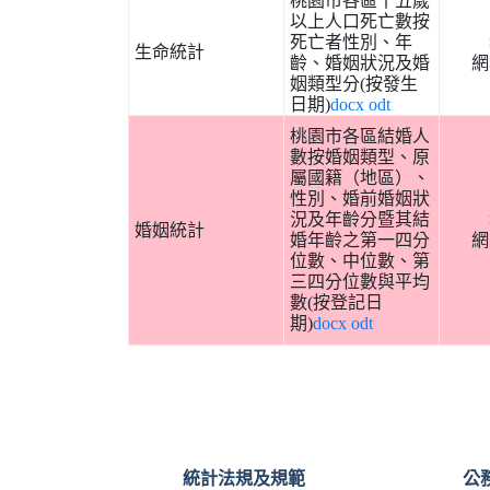
桃園市各區十五歲
以上人口死亡數按
死亡者性別、年
生命統計
齡、婚姻狀況及婚
網
姻類型分(按發生
日期)
docx
odt
桃園市各區結婚人
數按婚姻類型、原
屬國籍（地區）、
性別、婚前婚姻狀
況及年齡分暨其結
婚姻統計
婚年齡之第一四分
網
位數、中位數、第
三四分位數與平均
數(按登記日
期)
docx
odt
統計法規及規範
公