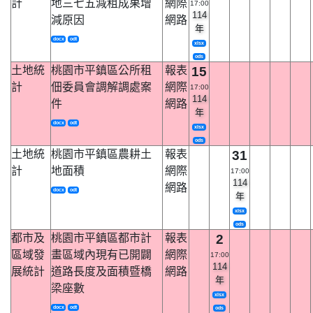
計
地三七五減租成果增
網際
17:00
114
減原因
網路
年
docx
odt
xlsx
ods
土地統
桃園市平鎮區公所租
報表
15
計
佃委員會調解調處案
網際
17:00
114
件
網路
年
docx
odt
xlsx
ods
土地統
桃園市平鎮區農耕土
報表
31
計
地面積
網際
17:00
114
網路
docx
odt
年
xlsx
ods
都市及
桃園市平鎮區都市計
報表
2
區域發
畫區域內現有已開闢
網際
17:00
114
展統計
道路長度及面積暨橋
網路
年
梁座數
xlsx
docx
odt
ods