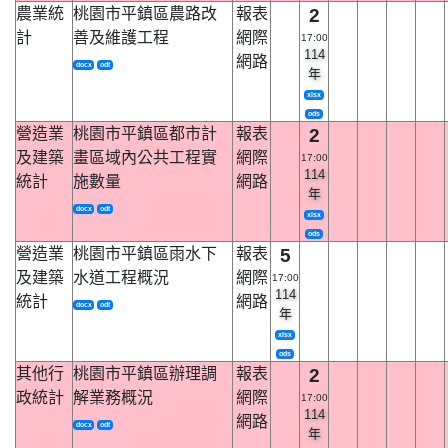
農業統
桃園市平鎮區農路改
報表
2
計
善及維護工程
網際
17:00
114
網路
docx
odt
年
xlsx
ods
營造業
桃園市平鎮區都市計
報表
2
及建築
畫區域內公共工程實
網際
17:00
114
統計
施數量
網路
年
docx
odt
xlsx
ods
營造業
桃園市平鎮區雨水下
報表
5
及建築
水道工程概況
網際
17:00
114
統計
網路
docx
odt
年
xlsx
ods
其他行
桃園市平鎮區辦理調
報表
2
政統計
解業務概況
網際
17:00
114
網路
docx
odt
年