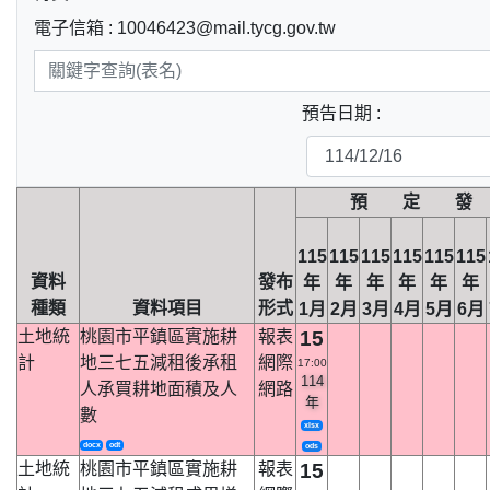
電子信箱 : 10046423@mail.tycg.gov.tw
預告日期 :
預 定 發
115
115
115
115
115
115
資料
發布
年
年
年
年
年
年
種類
資料項目
形式
1月
2月
3月
4月
5月
6月
土地統
桃園市平鎮區實施耕
報表
15
計
地三七五減租後承租
網際
17:00
114
人承買耕地面積及人
網路
年
數
xlsx
docx
odt
ods
土地統
桃園市平鎮區實施耕
報表
15