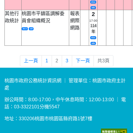
xlsx
ods
其他行
桃園市平鎮區調解委
報表
2
政統計
員會組織概況
網際
17:00
114
網路
docx
odt
年
xlsx
ods
上一頁
1
2
3
下一頁
共3頁
桃園市政府公務統計資訊網 ｜ 管理單位：桃園市政府主計
處
辦公時間：8:00-17:00，中午休息時間：12:00-13:00 ｜ 電
話：03-3322101分機5547
地址：330206桃園市桃園區縣府路1號7樓