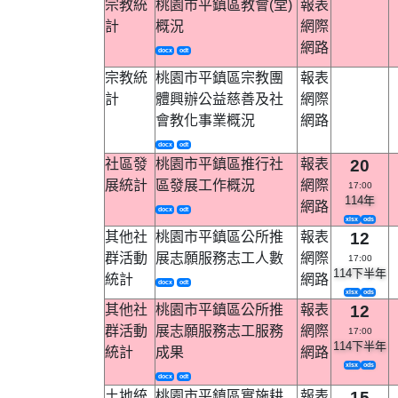
宗教統
桃園市平鎮區教會(堂)
報表
計
概況
網際
網路
docx
odt
宗教統
桃園市平鎮區宗教團
報表
計
體興辦公益慈善及社
網際
會教化事業概況
網路
docx
odt
社區發
桃園市平鎮區推行社
報表
20
展統計
區發展工作概況
網際
17:00
114年
網路
docx
odt
xlsx
ods
其他社
桃園市平鎮區公所推
報表
12
群活動
展志願服務志工人數
網際
17:00
114下半年
統計
網路
docx
odt
xlsx
ods
其他社
桃園市平鎮區公所推
報表
12
群活動
展志願服務志工服務
網際
17:00
114下半年
統計
成果
網路
xlsx
ods
docx
odt
土地統
桃園市平鎮區實施耕
報表
15