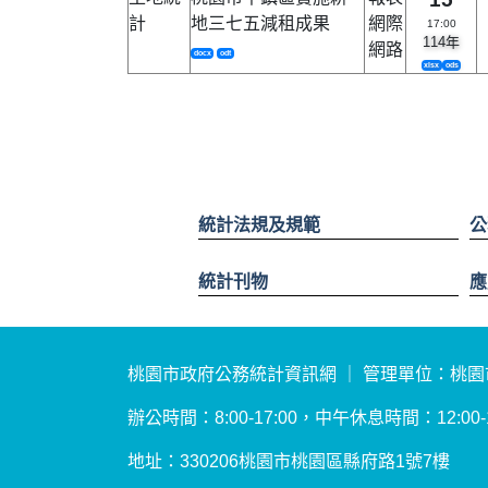
計
地三七五減租成果
網際
17:00
114年
網路
docx
odt
xlsx
ods
統計法規及規範
公
統計刊物
應
桃園市政府公務統計資訊網 ｜ 管理單位：桃
辦公時間：8:00-17:00，中午休息時間：12:00-13
地址：330206桃園市桃園區縣府路1號7樓