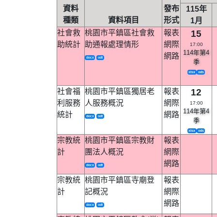
資料
發布
115年
種類
資料項目
形式
1月
社會救
桃園市平鎮區社會救
報表
15
助統計
助通報處理情形
網際
17:00
114年第4
網路
docx
odt
季
xlsx
ods
社會福
桃園市平鎮區獨居老
報表
12
利服務
人服務概況
網際
17:00
114年第4
統計
網路
docx
odt
季
xlsx
ods
宗教統
桃園市平鎮區宗教財
報表
計
團法人概況
網際
網路
docx
odt
宗教統
桃園市平鎮區寺廟登
報表
計
記概況
網際
網路
docx
odt