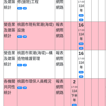
及建築
修(搶險)工程
網際
17:00
114
統計
網路
docx
odt
年
xlsx
ods
營造業
桃園市現有禦潮(海堤)
報表
16
及建築
設施
網際
17:00
114
統計
網路
docx
odt
年
xlsx
ods
營造業
桃園市禦潮(海堤)─構
報表
16
及建築
造物維護管理
網際
17:00
114
統計
網路
docx
odt
年
xlsx
ods
各機關
桃園市環保人員概況
報表
2
共同性
網際
17:00
docx
odt
114
統計
網路
下半
年
xlsx