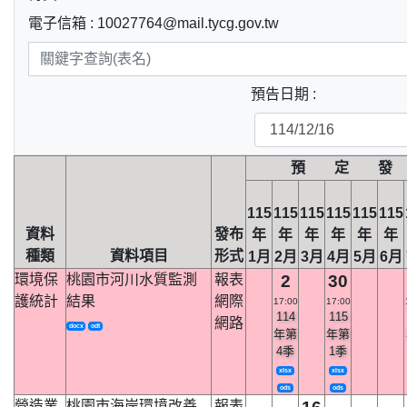
電子信箱 : 10027764@mail.tycg.gov.tw
預告日期 :
預 定 發
115
115
115
115
115
115
資料
發布
年
年
年
年
年
年
種類
資料項目
形式
1月
2月
3月
4月
5月
6月
環境保
桃園市河川水質監測
報表
2
30
護統計
結果
網際
17:00
17:00
114
115
網路
docx
odt
年第
年第
4季
1季
xlsx
xlsx
ods
ods
營造業
桃園市海岸環境改善
報表