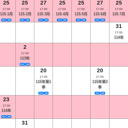
25
25
27
25
25
27
25
17:00
17:00
17:00
17:00
17:00
17:00
17:00
115.1月
115.2月
115.3月
115.4月
115.5月
115.6月
115.7月
xlsx
ods
xlsx
ods
xlsx
ods
xlsx
ods
xlsx
ods
xlsx
ods
31
17:00
114年
2
17:00
113年
xlsx
ods
20
20
17:00
17:00
115年第1
115年第2
季
季
xlsx
ods
xlsx
ods
23
17:00
114年
xlsx
ods
31