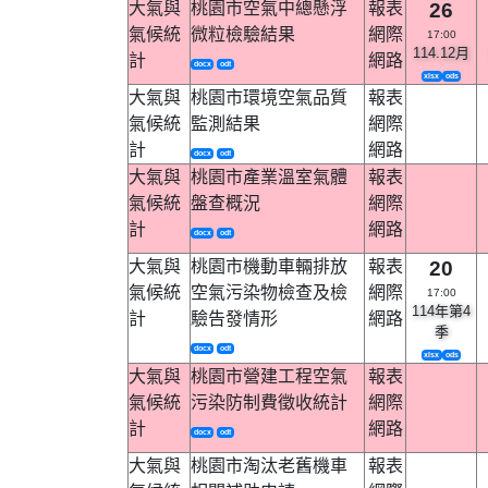
大氣與
桃園市空氣中總懸浮
報表
26
氣候統
微粒檢驗結果
網際
17:00
114.12月
計
網路
docx
odt
xlsx
ods
大氣與
桃園市環境空氣品質
報表
氣候統
監測結果
網際
計
網路
docx
odt
大氣與
桃園市產業溫室氣體
報表
氣候統
盤查概況
網際
計
網路
docx
odt
大氣與
桃園市機動車輛排放
報表
20
氣候統
空氣污染物檢查及檢
網際
17:00
114年第4
計
驗告發情形
網路
季
docx
odt
xlsx
ods
大氣與
桃園市營建工程空氣
報表
氣候統
污染防制費徵收統計
網際
計
網路
docx
odt
大氣與
桃園市淘汰老舊機車
報表