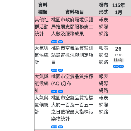
資料
發布
115年
種類
資料項目
形式
1月
其他社
桃園市政府環境保護
報表
群活動
局推展志願服務志工
網際
統計
人數及服務成果
網路
docx
odt
大氣與
桃園市空氣品質監測
報表
26
氣候統
站設置概況與測定項
網際
17:00
114年
計
目
網路
xlsx
ods
docx
odt
大氣與
桃園市空氣品質指標
報表
氣候統
(AQI)分布
網際
計
網路
docx
odt
大氣與
桃園市空氣品質指標
報表
氣候統
大於一百及一百五十
網際
計
之日數按最大指標污
網路
染物統計
docx
odt