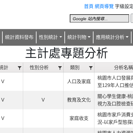
首頁
網頁導覽
字級設定
統計資料發布
性別統計
統計刊物
應用統計分析
主計處專題分析
統計
性別分析
類別
分析名
桃園市人口發展與
V
人口及家庭
至129年人口推
關心學生健康-
V
V
教育及文化
視力及口腔檢查
桃園市家戶消費
V
家庭收支
況-以家戶型態探