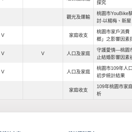
探究
桃園市YouBik
觀光及運輸
討-以楊梅、新
桃園市家戶消費
V
家庭收支
榔」之影響因素
守護愛情—桃園
V
V
人口及家庭
止結婚影響因素
桃園市109年人
V
人口及家庭
初步統計結果
109年桃園市家
家庭收支
析