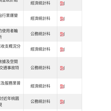
調查統計結
經濟統計科
|
點行業運營
經濟統計科
|
的使用者輪
公務統計科
|
析
庭收支概況分
經濟統計科
|
數據及空間
市交通事故特
公務統計科
|
業及服務業普
經濟統計科
|
探討近年桃園
公務統計科
|
現