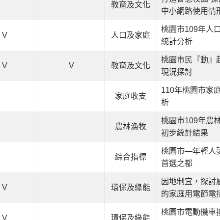
教育及文化
中小網路使用情
桃園市109年人
V
人口及家庭
統計分析
桃園市民『動』
V
V
教育及文化
現況探討
110年桃園市家
家庭收支
析
桃園市109年農
農林漁牧
初步統計結果
桃園市—年輕人
綜合指標
首選之都
因地制宜，探討
V
環保及綠能
的家庭用電節電
桃園市電動機車
V
環保及綠能