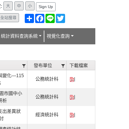
:
Sign Up
分
Facebook
Line
Twitter
全站搜尋
享
統計資料查詢系統
視覺化查詢
稱
發布單位
下載檔案
變化—115
公務統計科
|
估
桃園市國中小
公務統計科
|
研析
支出差異狀
經濟統計科
|
討