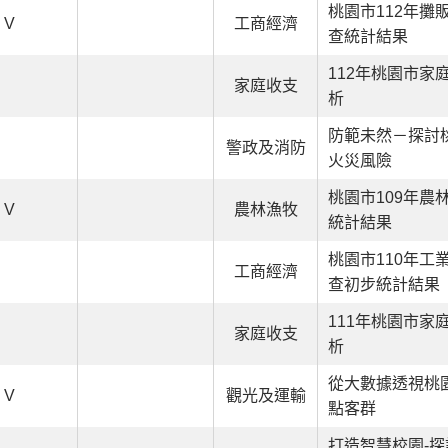
桃園市112年攤
V
工商經濟
查統計結果
112年桃園市家
家庭收支
析
防範未然－探討
警政及消防
火災風險
桃園市109年農
V
農林漁牧
統計結果
桃園市110年工
工商經濟
查初步統計結果
111年桃園市家
家庭收支
析
從大數據透視桃
V
觀光及運輸
點客群
打造智慧校園-