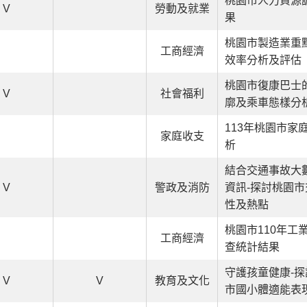
桃園市人力資源
V
勞動及就業
果
桃園市製造業重
工商經濟
效率分析及評估
桃園市復康巴士
V
社會福利
廓及乘車態樣分
113年桃園市家
家庭收支
析
結合交通事故大
V
警政及消防
資訊-探討桃園
性及熱點
桃園市110年工
工商經濟
查統計結果
守護孩童健康-
V
V
教育及文化
市國小體適能表