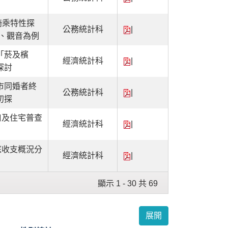
e騎乘特性探
公務統計科
|
屋、觀音為例
「菸及檳
經濟統計科
|
探討
市同婚者終
公務統計科
|
初探
口及住宅普查
經濟統計科
|
庭收支概況分
經濟統計科
|
顯示 1 - 30 共 69