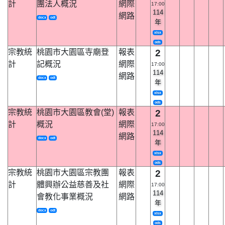
計
團法人概況
網際
17:00
114
網路
docx
odt
年
xlsx
ods
宗教統
桃園市大園區寺廟登
報表
2
計
記概況
網際
17:00
114
網路
docx
odt
年
xlsx
ods
宗教統
桃園市大園區教會(堂)
報表
2
計
概況
網際
17:00
114
網路
docx
odt
年
xlsx
ods
宗教統
桃園市大園區宗教團
報表
2
計
體興辦公益慈善及社
網際
17:00
114
會教化事業概況
網路
年
docx
odt
xlsx
ods