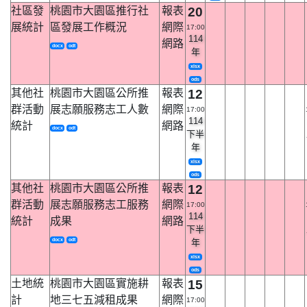
社區發
桃園市大園區推行社
報表
20
展統計
區發展工作概況
網際
17:00
114
網路
docx
odt
年
xlsx
ods
其他社
桃園市大園區公所推
報表
12
群活動
展志願服務志工人數
網際
17:00
114
統計
網路
docx
odt
下半
年
xlsx
ods
其他社
桃園市大園區公所推
報表
12
群活動
展志願服務志工服務
網際
17:00
114
統計
成果
網路
下半
docx
odt
年
xlsx
ods
土地統
桃園市大園區實施耕
報表
15
計
地三七五減租成果
網際
17:00