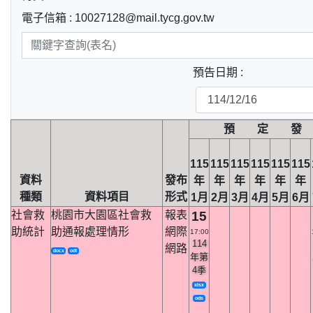
電子信箱 : 10027128@mail.tycg.gov.tw
預告日期 :
預 定 發
115
115
115
115
115
115
資料
發布
年
年
年
年
年
年
種類
資料項目
形式
1月
2月
3月
4月
5月
6月
社會救
桃園市大園區社會救
報表
15
助統計
助通報處理情形
網際
17:00
114
網路
docx
odt
年第
4季
xlsx
ods