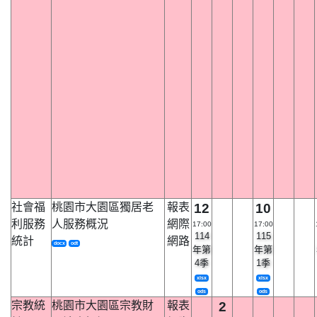
社會福
桃園市大園區獨居老
報表
12
10
利服務
人服務概況
網際
17:00
17:00
114
115
統計
網路
docx
odt
年第
年第
4季
1季
xlsx
xlsx
ods
ods
宗教統
桃園市大園區宗教財
報表
2