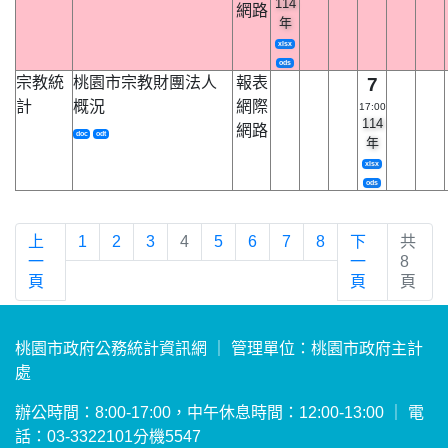
114
網路
年
xlsx
ods
宗教統
桃園市宗教財團法人
報表
7
計
概況
網際
17:00
114
網路
doc
odt
年
xlsx
ods
上
1
2
3
4
5
6
7
8
下
共
一
一
8
頁
頁
頁
桃園市政府公務統計資訊網 ｜ 管理單位：桃園市政府主計
處
辦公時間：8:00-17:00，中午休息時間：12:00-13:00 ｜ 電
話：03-3322101分機5547