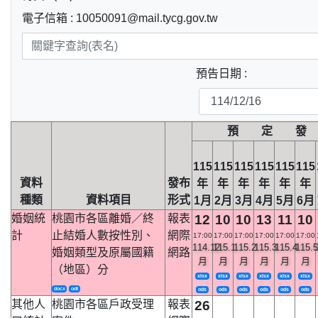
電子信箱 : 10050091@mail.tycg.gov.tw
預告日期 :
預 定 發
115
115
115
115
115
115
資料
發布
年
年
年
年
年
年
種類
資料項目
形式
1月
2月
3月
4月
5月
6月
婚姻統
桃園市各區離婚／終
報表
12
10
10
13
11
10
計
止結婚人數按性別、
網際
17:00
17:00
17:00
17:00
17:00
17:00
114.12
115.1
115.2
115.3
115.4
115.5
婚姻類型及原屬國籍
網路
月
月
月
月
月
月
（地區）分
xlsx
xlsx
xlsx
xlsx
xlsx
xlsx
docx
odt
ods
ods
ods
ods
ods
ods
其他人
桃園市各區戶政受理
報表
26