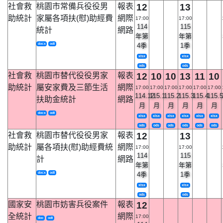
社會救
桃園市常備兵役役男
報表
12
13
助統計
家屬各項扶(慰)助經費
網際
17:00
17:00
114
115
統計
網路
年第
年第
docx
odt
4季
1季
xlsx
xlsx
ods
ods
社會救
桃園市替代役役男家
報表
12
10
10
13
11
10
助統計
屬安家費及三節生活
網際
17:00
17:00
17:00
17:00
17:00
17:00
114.12
115.1
115.2
115.3
115.4
115.5
扶助金統計
網路
月
月
月
月
月
月
docx
odt
xlsx
xlsx
xlsx
xlsx
xlsx
xlsx
ods
ods
ods
ods
ods
ods
社會救
桃園市替代役役男家
報表
12
13
助統計
屬各項扶(慰)助經費統
網際
17:00
17:00
114
115
計
網路
年第
年第
docx
odt
4季
1季
xlsx
xlsx
ods
ods
國家安
桃園市妨害兵役案件
報表
12
全統計
網際
17:00
doc
odt