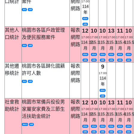
口統計
案件
網際
17:00
114
網路
doc
odt
年
xlsx
ods
其他人
桃園市各區戶政管理
報表
12
10
10
13
11
10
口統計
及便民服務案件
網際
17:00
17:00
17:00
17:00
17:00
17:00
114.12
115.1
115.2
115.3
115.4
115.5
網路
doc
odt
月
月
月
月
月
月
xlsx
xlsx
xlsx
xlsx
xlsx
xlsx
ods
ods
ods
ods
ods
ods
其他遷
桃園市各區歸化國籍
報表
9
移統計
許可人數
網際
17:00
114
網路
doc
odt
年
xlsx
ods
社會救
桃園市常備兵役役男
報表
12
10
10
13
11
10
助統計
家屬安家費及三節生
網際
17:00
17:00
17:00
17:00
17:00
17:00
114.12
115.1
115.2
115.3
115.4
115.5
活扶助金統計
網路
月
月
月
月
月
月
docx
odt
xlsx
xlsx
xlsx
xlsx
xlsx
xlsx
ods
ods
ods
ods
ods
ods