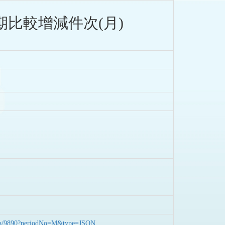
比較增減件次(月)
nData/9890?periodNo=M&type=JSON