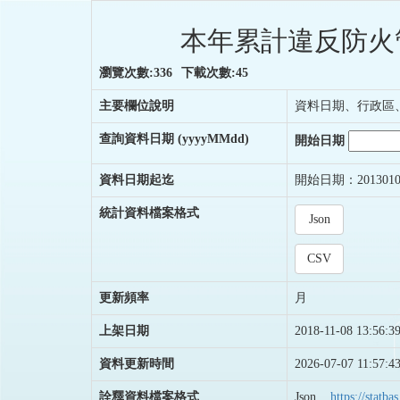
本年累計違反防火
瀏覽次數:336
下載次數:45
主要欄位說明
資料日期、行政區
查詢資料日期
(yyyyMMdd)
開始日期
資料日期起迄
開始日期：2013010
統計資料檔案格式
Json
CSV
更新頻率
月
上架日期
2018-11-08 13:56:3
資料更新時間
2026-07-07 11:57:4
詮釋資料檔案格式
Json
https://stat