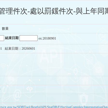
管理件次-處以罰鍰件次-與上年同期
、數量
結束日期
ex:20180901
1 結束日期：20260601
9
3
bas.tycg.gov.tw/SDBTool/RestfulAPI/StatDB/EffectiveComplex/Interpretatio