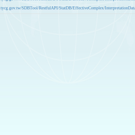
bas.tycg.gov.tw/SDBTool/RestfulAPI/StatDB/EffectiveComplex/Interpretatio