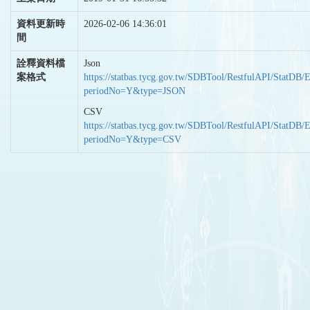
資料更新時
2026-02-06 14:36:01
間
詮釋資料檔
Json
案格式
https://statbas.tycg.gov.tw/SDBTool/RestfulAPI/StatDB/
periodNo=Y&type=JSON
CSV
https://statbas.tycg.gov.tw/SDBTool/RestfulAPI/StatDB/
periodNo=Y&type=CSV