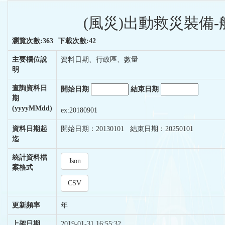
(風災)出動救災裝備-
瀏覽次數:363
下載次數:42
主要欄位說
資料日期、行政區、數量
明
查詢資料日
開始日期
結束日期
期
(yyyyMMdd)
ex:20180901
資料日期起
開始日期：20130101 結束日期：20250101
迄
統計資料檔
Json
案格式
CSV
更新頻率
年
上架日期
2019-01-31 16:55:32