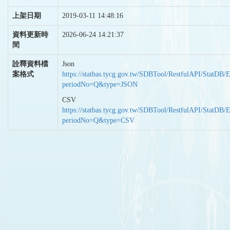
上架日期
2019-03-11 14:48:16
資料更新時
2026-06-24 14:21:37
間
詮釋資料檔
Json
案格式
https://statbas.tycg.gov.tw/SDBTool/RestfulAPI/StatDB/
periodNo=Q&type=JSON
CSV
https://statbas.tycg.gov.tw/SDBTool/RestfulAPI/StatDB/
periodNo=Q&type=CSV