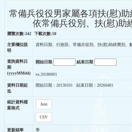
常備兵役役男家屬各項扶(慰)助經
依常備兵役別、扶(慰)助經
瀏覽次數:342
下載次數:50
主要欄位說
資料日期、行政區、常備兵役別、扶(慰)助經費別、
明
查詢資料日
開始日期
結束日期
期
(yyyyMMdd)
ex:20180901
資料日期起
開始日期：20130101 結束日期：20260401
迄
統計資料檔
Json
案格式
CSV
更新頻率
季