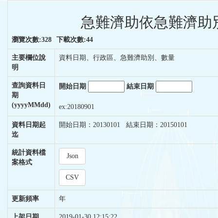
急難濟助依急難濟助別
瀏覽次數:328
下載次數:44
主要欄位說
資料日期、行政區、急難濟助別、數量
明
查詢資料日
開始日期
結束日期
期
(yyyyMMdd)
ex:20180901
資料日期起
開始日期：20130101 結束日期：20150101
迄
統計資料檔
Json
案格式
CSV
更新頻率
年
上架日期
2019-01-30 12:15:22