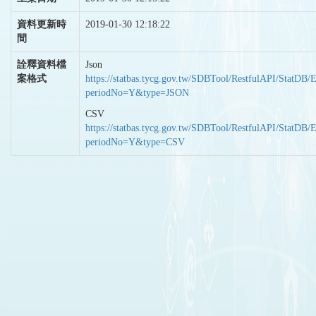
資料更新時
2019-01-30 12:18:22
間
詮釋資料檔
Json
案格式
https://statbas.tycg.gov.tw/SDBTool/RestfulAPI/StatDB/
periodNo=Y&type=JSON
CSV
https://statbas.tycg.gov.tw/SDBTool/RestfulAPI/StatDB/
periodNo=Y&type=CSV