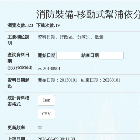
消防裝備-移動式幫浦依分
瀏覽次數:323
下載次數:19
主要欄位說
資料日期、行政區、分隊別、數量
明
查詢資料日
開始日期
結束日期
期
(yyyyMMdd)
ex:20180901
資料日期起
開始日期：20130101 結束日期：20260101
迄
統計資料檔
Json
案格式
CSV
更新頻率
年
上架日期
2026-08-09 00:11:39