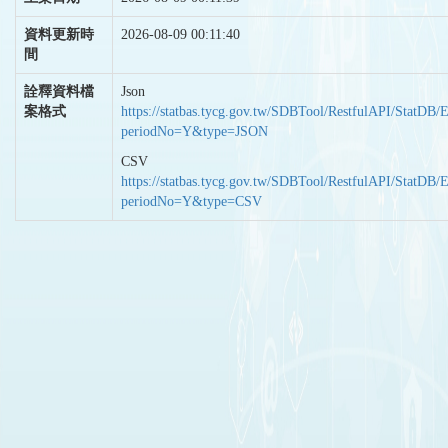
資料更新時
2026-08-09 00:11:40
間
詮釋資料檔
Json
案格式
https://statbas.tycg.gov.tw/SDBTool/RestfulAPI/StatDB/
periodNo=Y&type=JSON
CSV
https://statbas.tycg.gov.tw/SDBTool/RestfulAPI/StatDB/
periodNo=Y&type=CSV