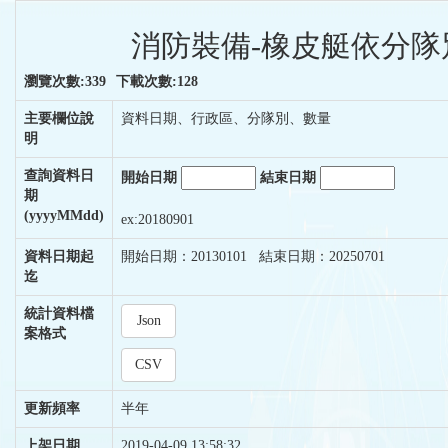
消防裝備-橡皮艇依分隊
瀏覽次數:339
下載次數:128
主要欄位說
資料日期、行政區、分隊別、數量
明
查詢資料日
開始日期
結束日期
期
(yyyyMMdd)
ex:20180901
資料日期起
開始日期：20130101 結束日期：20250701
迄
統計資料檔
Json
案格式
CSV
更新頻率
半年
上架日期
2019-04-09 13:58:32