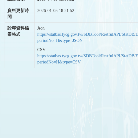
資料更新時
2026-01-05 18:21:52
間
詮釋資料檔
Json
案格式
https://statbas.tycg.gov.tw/SDBTool/RestfulAPI/StatDB/
periodNo=H&type=JSON
CSV
https://statbas.tycg.gov.tw/SDBTool/RestfulAPI/StatDB/
periodNo=H&type=CSV