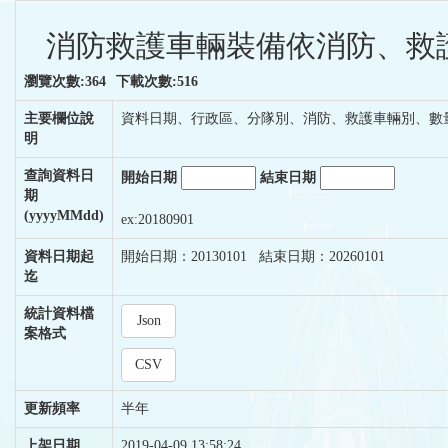
消防救護車輛裝備依消防、救護
瀏覽次數:364
下載次數:516
主要欄位說
資料日期、行政區、分隊別、消防、救護車輛別、數
明
查詢資料日
開始日期
結束日期
期
(yyyyMMdd)
ex:20180901
資料日期起
開始日期：20130101 結束日期：20260101
迄
統計資料檔
Json
案格式
CSV
更新頻率
半年
上架日期
2019-04-09 13:58:24