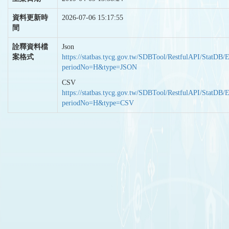
資料更新時
2026-07-06 15:17:55
間
詮釋資料檔
Json
案格式
https://statbas.tycg.gov.tw/SDBTool/RestfulAPI/StatDB/
periodNo=H&type=JSON
CSV
https://statbas.tycg.gov.tw/SDBTool/RestfulAPI/StatDB/
periodNo=H&type=CSV