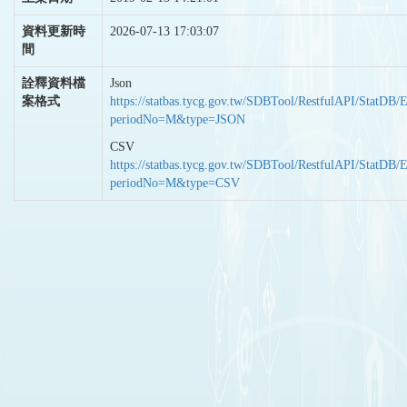
資料更新時
2026-07-13 17:03:07
間
詮釋資料檔
Json
案格式
https://statbas.tycg.gov.tw/SDBTool/RestfulAPI/StatDB/
periodNo=M&type=JSON
CSV
https://statbas.tycg.gov.tw/SDBTool/RestfulAPI/StatDB/
periodNo=M&type=CSV