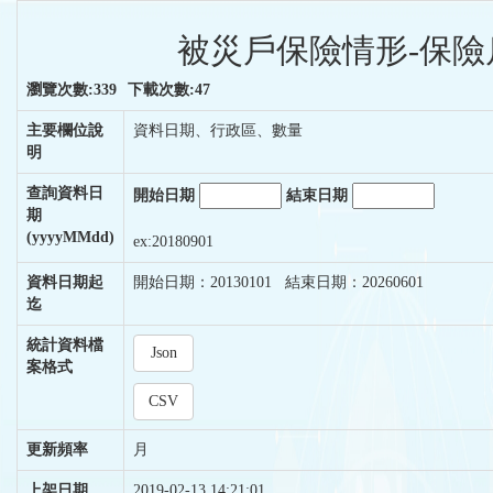
被災戶保險情形-保險戶
瀏覽次數:339
下載次數:47
主要欄位說
資料日期、行政區、數量
明
查詢資料日
開始日期
結束日期
期
(yyyyMMdd)
ex:20180901
資料日期起
開始日期：20130101 結束日期：20260601
迄
統計資料檔
Json
案格式
CSV
更新頻率
月
上架日期
2019-02-13 14:21:01