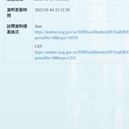
資料更新時
2022-01-04 15:12:59
間
詮釋資料檔
Json
案格式
https://statbas.tycg.gov.tw/SDBTool/RestfulAPI/StatDB/
periodNo=M&type=JSON
CSV
https://statbas.tycg.gov.tw/SDBTool/RestfulAPI/StatDB/
periodNo=M&type=CSV