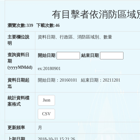
有目擊者依消防區域別
瀏覽次數:339
下載次數:46
主要欄位說
資料日期、行政區、消防區域別、數量
明
查詢資料日
開始日期
結束日期
期
(yyyyMMdd)
ex:20180901
資料日期起
開始日期：20160101 結束日期：20211201
迄
統計資料檔
Json
案格式
CSV
更新頻率
月
上架日期
2018-10-11 15:21:26