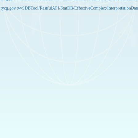
bas.tycg.gov.tw/SDBTool/RestfulAPI/StatDB/EffectiveComplex/Interpretatio