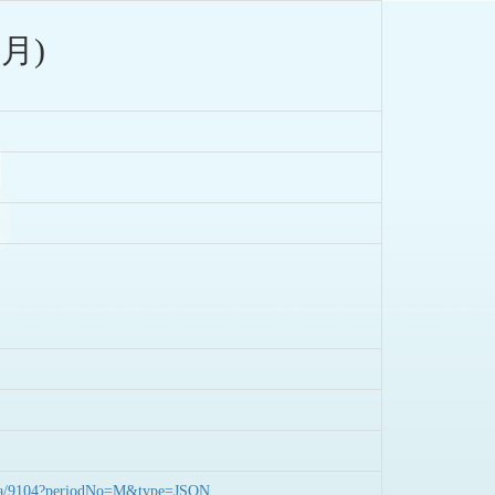
月)
nData/9104?periodNo=M&type=JSON