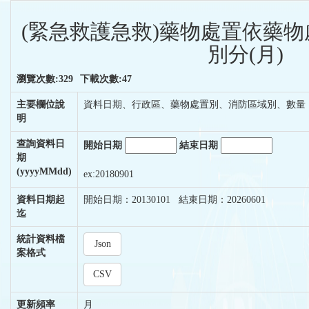
(緊急救護急救)藥物處置依藥
別分(月)
瀏覽次數:329
下載次數:47
主要欄位說
資料日期、行政區、藥物處置別、消防區域別、數量
明
查詢資料日
開始日期
結束日期
期
(yyyyMMdd)
ex:20180901
資料日期起
開始日期：20130101 結束日期：20260601
迄
統計資料檔
Json
案格式
CSV
更新頻率
月