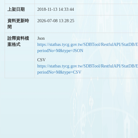
上架日期
2018-11-13 14:33:44
資料更新時
2026-07-08 13:28:25
間
詮釋資料檔
Json
案格式
https://statbas.tycg.gov.tw/SDBTool/RestfulAPI/StatDB/
periodNo=M&type=JSON
CSV
https://statbas.tycg.gov.tw/SDBTool/RestfulAPI/StatDB/
periodNo=M&type=CSV