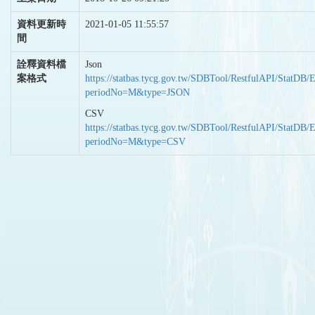
資料更新時
2021-01-05 11:55:57
間
詮釋資料檔
Json
案格式
https://statbas.tycg.gov.tw/SDBTool/RestfulAPI/StatDB/
periodNo=M&type=JSON
CSV
https://statbas.tycg.gov.tw/SDBTool/RestfulAPI/StatDB/
periodNo=M&type=CSV