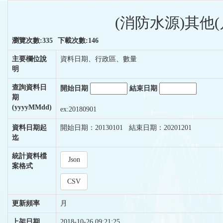
(消防水源)其他(
瀏覽次數:335
下載次數:146
主要欄位說
資料日期、行政區、數量
明
查詢資料日
開始日期
結束日期
期
(yyyyMMdd)
ex:20180901
資料日期起
開始日期：20130101 結束日期：20201201
迄
統計資料檔
Json
案格式
CSV
更新頻率
月
上架日期
2018-10-26 09:21:25