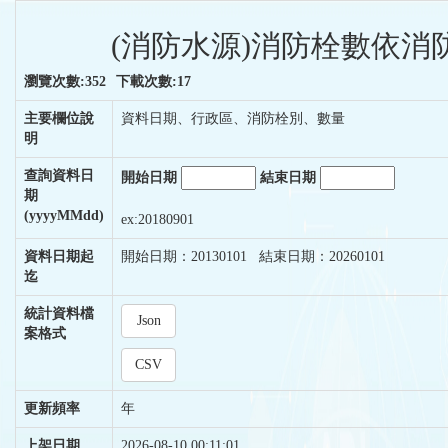
(消防水源)消防栓數依消防
瀏覽次數:352
下載次數:17
主要欄位說
資料日期、行政區、消防栓別、數量
明
查詢資料日
開始日期
結束日期
期
(yyyyMMdd)
ex:20180901
資料日期起
開始日期：20130101 結束日期：20260101
迄
統計資料檔
Json
案格式
CSV
更新頻率
年
上架日期
2026-08-10 00:11:01