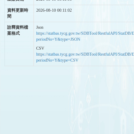
資料更新時
2026-08-10 00:11:02
間
詮釋資料檔
Json
案格式
https://statbas.tycg.gov.tw/SDBTool/RestfulAPI/StatDB/
periodNo=Y&type=JSON
CSV
https://statbas.tycg.gov.tw/SDBTool/RestfulAPI/StatDB/
periodNo=Y&type=CSV