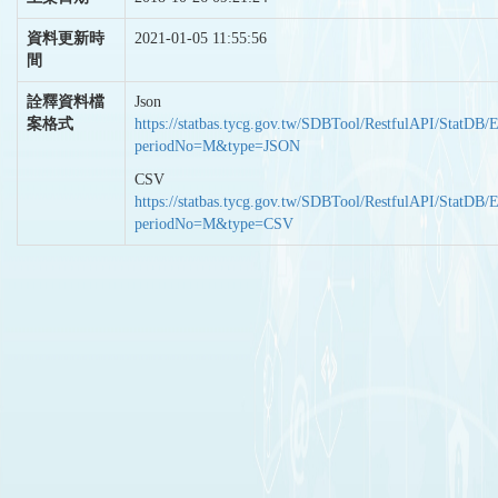
資料更新時
2021-01-05 11:55:56
間
詮釋資料檔
Json
案格式
https://statbas.tycg.gov.tw/SDBTool/RestfulAPI/StatDB/
periodNo=M&type=JSON
CSV
https://statbas.tycg.gov.tw/SDBTool/RestfulAPI/StatDB/
periodNo=M&type=CSV