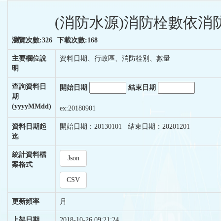
(消防水源)消防栓數依消防
瀏覽次數:326
下載次數:168
主要欄位說
資料日期、行政區、消防栓別、數量
明
查詢資料日
開始日期
結束日期
期
(yyyyMMdd)
ex:20180901
資料日期起
開始日期：20130101 結束日期：20201201
迄
統計資料檔
Json
案格式
CSV
更新頻率
月
上架日期
2018-10-26 09:21:24