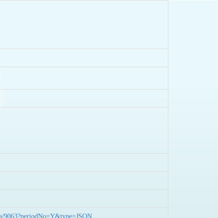
nData/9063?periodNo=Y&type=JSON