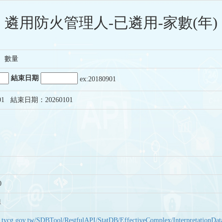
遴用防火管理人-已遴用-家數(年)
、數量
結束日期
ex:20180901
01 結束日期：20260101
0
1
bas.tycg.gov.tw/SDBTool/RestfulAPI/StatDB/EffectiveComplex/Interpretatio