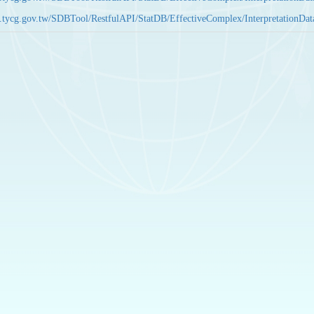
bas.tycg.gov.tw/SDBTool/RestfulAPI/StatDB/EffectiveComplex/Interpretatio