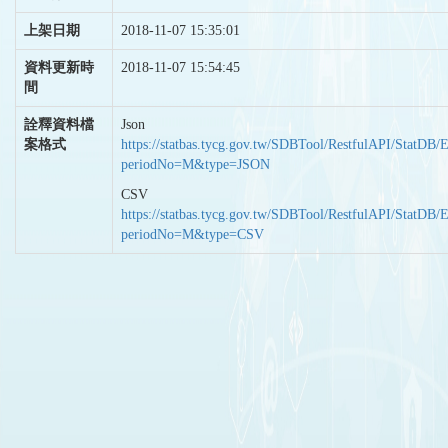
上架日期
2018-11-07 15:35:01
資料更新時
2018-11-07 15:54:45
間
詮釋資料檔
Json
案格式
https://statbas.tycg.gov.tw/SDBTool/RestfulAPI/StatDB/
periodNo=M&type=JSON
CSV
https://statbas.tycg.gov.tw/SDBTool/RestfulAPI/StatDB/
periodNo=M&type=CSV