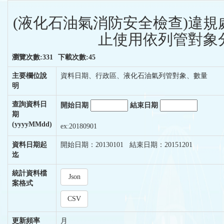
(液化石油氣消防安全檢查)違規
止使用依列管對象分
瀏覽次數:331
下載次數:45
主要欄位說
資料日期、行政區、液化石油氣列管對象、數量
明
查詢資料日
開始日期
結束日期
期
(yyyyMMdd)
ex:20180901
資料日期起
開始日期：20130101 結束日期：20151201
迄
統計資料檔
Json
案格式
CSV
更新頻率
月