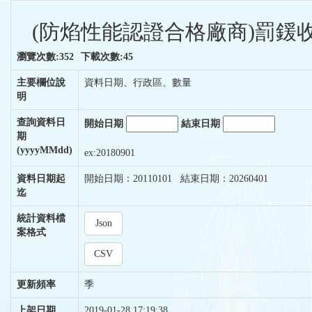
(防焰性能認證合格廠商)罰鍰收
瀏覽次數:352
下載次數:45
主要欄位說
資料日期、行政區、數量
明
查詢資料日
開始日期
結束日期
期
(yyyyMMdd)
ex:20180901
資料日期起
開始日期：20110101 結束日期：20260401
迄
統計資料檔
Json
案格式
CSV
更新頻率
季
上架日期
2019-01-28 17:19:38