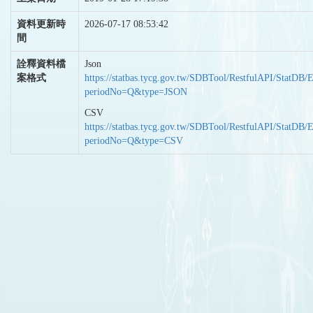
資料更新時
2026-07-17 08:53:42
間
詮釋資料檔
Json
案格式
https://statbas.tycg.gov.tw/SDBTool/RestfulAPI/StatDB/
periodNo=Q&type=JSON
CSV
https://statbas.tycg.gov.tw/SDBTool/RestfulAPI/StatDB/
periodNo=Q&type=CSV