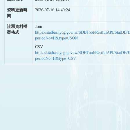
資料更新時
2026-07-16 14:49:24
間
詮釋資料檔
Json
案格式
https://statbas.tycg.gov.tw/SDBTool/RestfulAPI/StatDB/
periodNo=H&type=JSON
CSV
https://statbas.tycg.gov.tw/SDBTool/RestfulAPI/StatDB/
periodNo=H&type=CSV