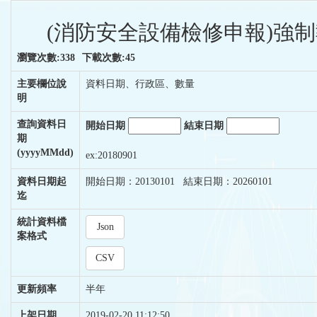
(消防安全設備檢修申報)強制
瀏覽次數:338
下載次數:45
主要欄位說
資料日期、行政區、數量
明
查詢資料日
開始日期
結束日期
期
(yyyyMMdd)
ex:20180901
資料日期起
開始日期：20130101 結束日期：20260101
迄
統計資料檔
Json
案格式
CSV
更新頻率
半年
上架日期
2019-02-20 11:12:50