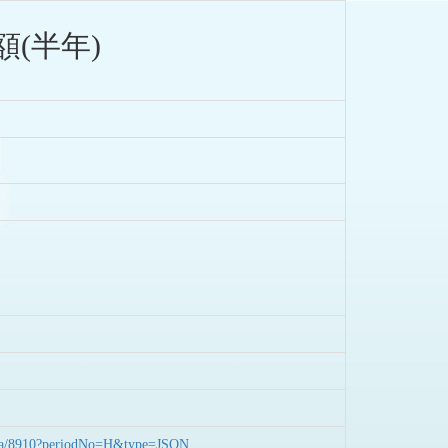
(半年)
nData/8910?periodNo=H&type=JSON