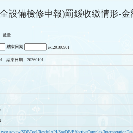
安全設備檢修申報)罰鍰收繳情形-金額
、數量
結束日期
ex:20180901
01 結束日期：20260101
0
4
bas.tycg.gov.tw/SDBTool/RestfulAPI/StatDB/EffectiveComplex/Interpretatio