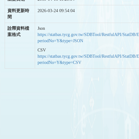
資料更新時
2026-03-24 09:54:04
間
詮釋資料檔
Json
案格式
https://statbas.tycg.gov.tw/SDBTool/RestfulAPI/StatDB/
periodNo=Y&type=JSON
CSV
https://statbas.tycg.gov.tw/SDBTool/RestfulAPI/StatDB/
periodNo=Y&type=CSV