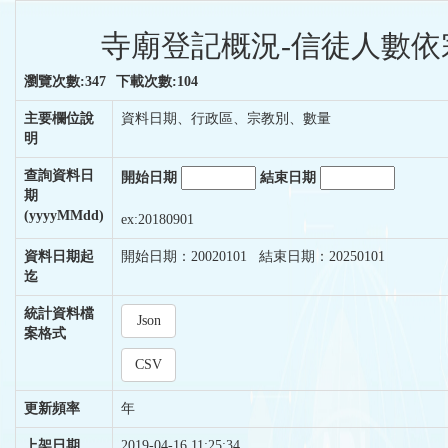
寺廟登記概況-信徒人數依
瀏覽次數:347
下載次數:104
主要欄位說
資料日期、行政區、宗教別、數量
明
查詢資料日
開始日期
結束日期
期
(yyyyMMdd)
ex:20180901
資料日期起
開始日期：20020101 結束日期：20250101
迄
統計資料檔
Json
案格式
CSV
更新頻率
年
上架日期
2019-04-16 11:25:34