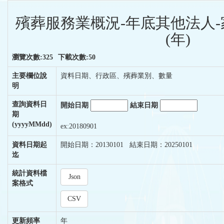
殯葬服務業概況-年底其他法人
(年)
瀏覽次數:325
下載次數:50
主要欄位說
資料日期、行政區、殯葬業別、數量
明
查詢資料日
開始日期
結束日期
期
(yyyyMMdd)
ex:20180901
資料日期起
開始日期：20130101 結束日期：20250101
迄
統計資料檔
Json
案格式
CSV
更新頻率
年