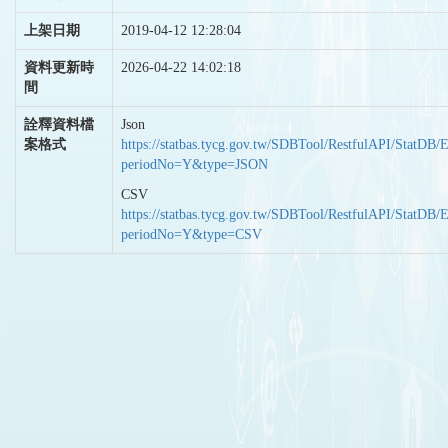
上架日期
2019-04-12 12:28:04
資料更新時
2026-04-22 14:02:18
間
詮釋資料檔
Json
案格式
https://statbas.tycg.gov.tw/SDBTool/RestfulAPI/StatDB/
periodNo=Y&type=JSON
CSV
https://statbas.tycg.gov.tw/SDBTool/RestfulAPI/StatDB/
periodNo=Y&type=CSV