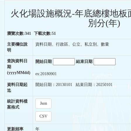
火化場設施概況-年底總樓地板
別分(年)
瀏覽次數:341
下載次數:51
主要欄位說
資料日期、行政區、公立、私立別、數量
明
查詢資料日
開始日期
結束日期
期
(yyyyMMdd)
ex:20180901
資料日期起
開始日期：20130101 結束日期：20250101
迄
統計資料檔
Json
案格式
CSV
更新頻率
年