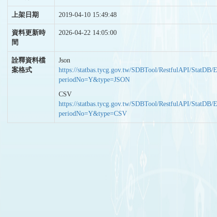
上架日期
2019-04-10 15:49:48
資料更新時
2026-04-22 14:05:00
間
詮釋資料檔
Json
案格式
https://statbas.tycg.gov.tw/SDBTool/RestfulAPI/StatDB/
periodNo=Y&type=JSON
CSV
https://statbas.tycg.gov.tw/SDBTool/RestfulAPI/StatDB/
periodNo=Y&type=CSV