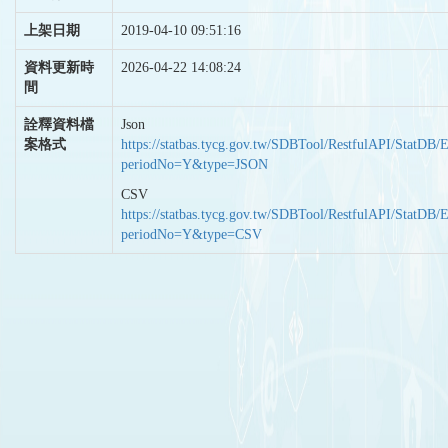
上架日期
2019-04-10 09:51:16
資料更新時
2026-04-22 14:08:24
間
詮釋資料檔
Json
案格式
https://statbas.tycg.gov.tw/SDBTool/RestfulAPI/StatDB/
periodNo=Y&type=JSON
CSV
https://statbas.tycg.gov.tw/SDBTool/RestfulAPI/StatDB/
periodNo=Y&type=CSV