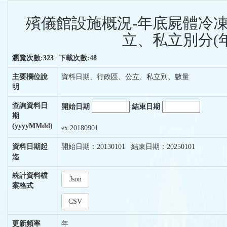
殯儀館設施概況-年底屍體冷
立、私立別分(年
瀏覽次數:323
下載次數:48
主要欄位說
資料日期、行政區、公立、私立別、數量
明
查詢資料日
開始日期
結束日期
期
(yyyyMMdd)
ex:20180901
資料日期起
開始日期：20130101 結束日期：20250101
迄
統計資料檔
Json
案格式
CSV
更新頻率
年