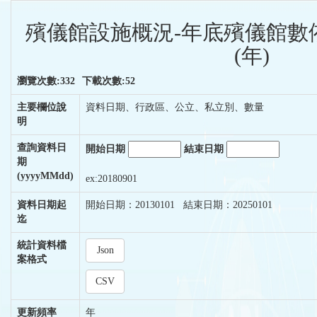
殯儀館設施概況-年底殯儀館數
(年)
瀏覽次數:332
下載次數:52
主要欄位說
資料日期、行政區、公立、私立別、數量
明
查詢資料日
開始日期
結束日期
期
(yyyyMMdd)
ex:20180901
資料日期起
開始日期：20130101 結束日期：20250101
迄
統計資料檔
Json
案格式
CSV
更新頻率
年