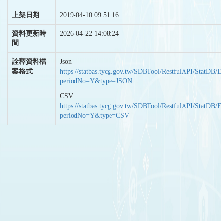
上架日期
2019-04-10 09:51:16
資料更新時
2026-04-22 14:08:24
間
詮釋資料檔
Json
案格式
https://statbas.tycg.gov.tw/SDBTool/RestfulAPI/StatDB/
periodNo=Y&type=JSON
CSV
https://statbas.tycg.gov.tw/SDBTool/RestfulAPI/StatDB/
periodNo=Y&type=CSV