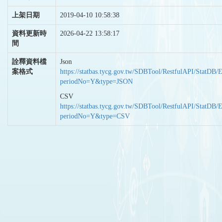
上架日期
2019-04-10 10:58:38
資料更新時
2026-04-22 13:58:17
間
詮釋資料檔
Json
案格式
https://statbas.tycg.gov.tw/SDBTool/RestfulAPI/StatDB/
periodNo=Y&type=JSON
CSV
https://statbas.tycg.gov.tw/SDBTool/RestfulAPI/StatDB/
periodNo=Y&type=CSV