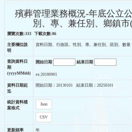
殯葬管理業務概況-年底公立
別、專、兼任別、鄉鎮市(區
瀏覽次數:333
下載次數:86
主要欄位說
資料日期、行政區、性別、專、兼任別、區別、數量
明
查詢資料日
開始日期
結束日期
期
(yyyyMMdd)
ex:20180901
資料日期起
開始日期：20130101 結束日期：20250101
迄
統計資料檔
Json
案格式
CSV
更新頻率
年