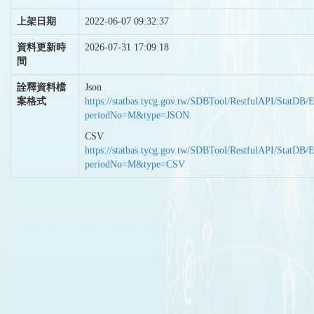
上架日期
2022-06-07 09:32:37
資料更新時
2026-07-31 17:09:18
間
詮釋資料檔
Json
案格式
https://statbas.tycg.gov.tw/SDBTool/RestfulAPI/StatDB/
periodNo=M&type=JSON
CSV
https://statbas.tycg.gov.tw/SDBTool/RestfulAPI/StatDB/
periodNo=M&type=CSV