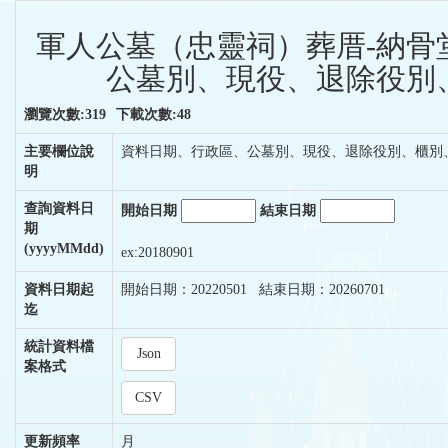
軍人公墓（忠靈祠）葬厝-納骨
公墓別、現役、退除役別、
瀏覽次數:319
下載次數:48
主要欄位說
資料日期、行政區、公墓別、現役、退除役別、櫃別
明
查詢資料日
開始日期
結束日期
期
(yyyyMMdd)
ex:20180901
資料日期起
開始日期：20220501 結束日期：20260701
迄
統計資料檔
Json
案格式
CSV
更新頻率
月