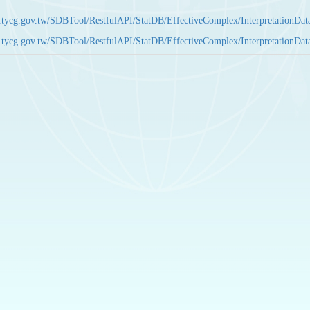
bas.tycg.gov.tw/SDBTool/RestfulAPI/StatDB/EffectiveComplex/Interpretatio
bas.tycg.gov.tw/SDBTool/RestfulAPI/StatDB/EffectiveComplex/Interpretatio