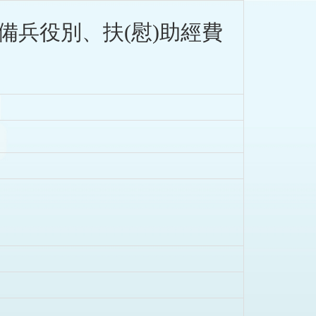
備兵役別、扶(慰)助經費