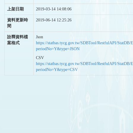
上架日期
2019-03-14 14:08:06
資料更新時
2019-06-14 12:25:26
間
詮釋資料檔
Json
案格式
https://statbas.tycg.gov.tw/SDBTool/RestfulAPI/StatDB/
periodNo=Y&type=JSON
CSV
https://statbas.tycg.gov.tw/SDBTool/RestfulAPI/StatDB/
periodNo=Y&type=CSV