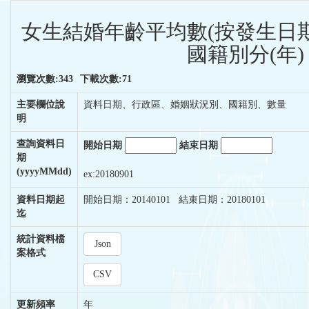
女生結婚年齡平均數(按發生日
國籍別分(年)
瀏覽次數:343
下載次數:71
主要欄位說
資料日期、行政區、婚姻狀況別、國籍別、數量
明
查詢資料日
開始日期
結束日期
期
(yyyyMMdd)
ex:20180901
資料日期起
開始日期：20140101 結束日期：20180101
迄
統計資料檔
Json
案格式
CSV
更新頻率
年