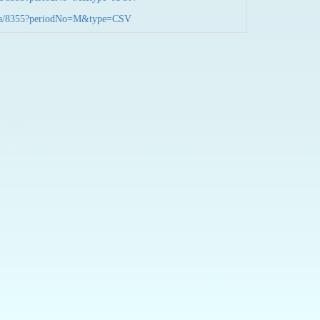
nData/8355?periodNo=M&type=CSV