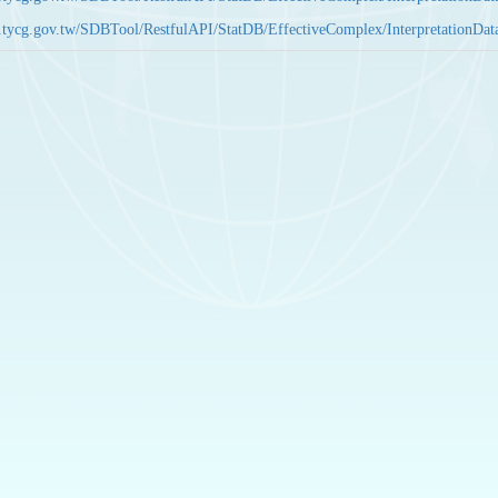
bas.tycg.gov.tw/SDBTool/RestfulAPI/StatDB/EffectiveComplex/Interpretatio