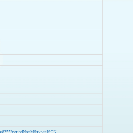
nData/8355?periodNo=M&type=JSON