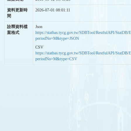
資料更新時
2026-07-01 08:01:11
間
詮釋資料檔
Json
案格式
https://statbas.tycg.gov.tw/SDBTool/RestfulAPI/StatDB/
periodNo=M&type=JSON
CSV
https://statbas.tycg.gov.tw/SDBTool/RestfulAPI/StatDB/
periodNo=M&type=CSV