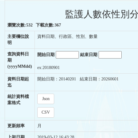
監護人數依性別分
瀏覽次數:532
下載次數:367
主要欄位說
資料日期、行政區、性別、數量
明
查詢資料日
開始日期
結束日期
期
(yyyyMMdd)
ex:20180901
資料日期起
開始日期：20140201 結束日期：20260601
迄
統計資料檔
Json
案格式
CSV
更新頻率
月
上架日期
2019-03-12 16:43:28