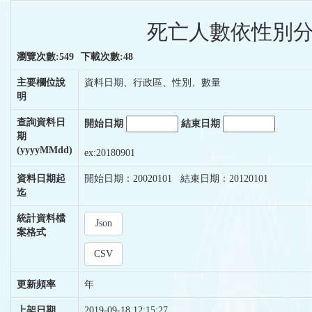
死亡人數依性別分
瀏覽次數:549
下載次數:48
主要欄位說
資料日期、行政區、性別、數量
明
查詢資料日
開始日期
結束日期
期
(yyyyMMdd)
ex:20180901
資料日期起
開始日期：20020101 結束日期：20120101
迄
統計資料檔
Json
案格式
CSV
更新頻率
年
上架日期
2019-09-18 12:15:27