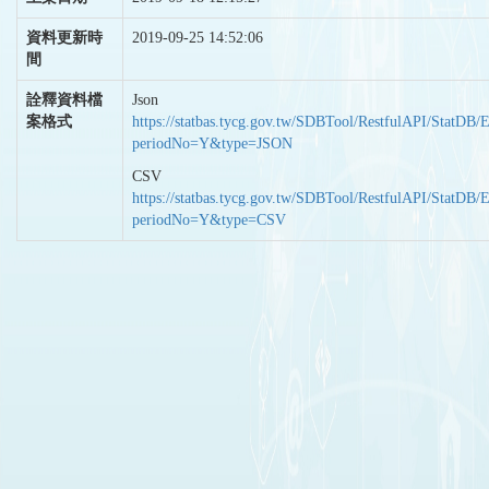
資料更新時
2019-09-25 14:52:06
間
詮釋資料檔
Json
案格式
https://statbas.tycg.gov.tw/SDBTool/RestfulAPI/StatDB/
periodNo=Y&type=JSON
CSV
https://statbas.tycg.gov.tw/SDBTool/RestfulAPI/StatDB/
periodNo=Y&type=CSV