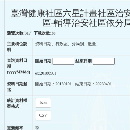
臺灣健康社區六星計畫社區治安
區-輔導治安社區依分局
瀏覽次數:317
下載次數:38
主要欄位說
資料日期、行政區、分局別、數量
明
查詢資料日
開始日期
結束日期
期
(yyyyMMdd)
ex:20180901
資料日期起
開始日期：20130101 結束日期：20260401
迄
統計資料檔
Json
案格式
CSV
更新頻率
季