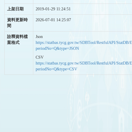
上架日期
2019-01-29 11:24:51
資料更新時
2026-07-01 14:25:07
間
詮釋資料檔
Json
案格式
https://statbas.tycg.gov.tw/SDBTool/RestfulAPI/StatDB/
periodNo=Q&type=JSON
CSV
https://statbas.tycg.gov.tw/SDBTool/RestfulAPI/StatDB/
periodNo=Q&type=CSV