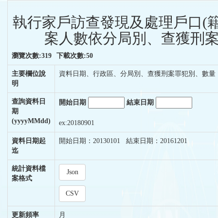
執行家戶訪查發現及處理戶口(籍
案人數依分局別、查獲刑案
瀏覽次數:319
下載次數:50
主要欄位說
資料日期、行政區、分局別、查獲刑案罪犯別、數量
明
查詢資料日
開始日期
結束日期
期
(yyyyMMdd)
ex:20180901
資料日期起
開始日期：20130101 結束日期：20161201
迄
統計資料檔
Json
案格式
CSV
更新頻率
月