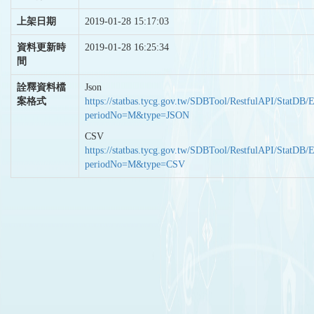
上架日期
2019-01-28 15:17:03
資料更新時
2019-01-28 16:25:34
間
詮釋資料檔
Json
案格式
https://statbas.tycg.gov.tw/SDBTool/RestfulAPI/StatDB/
periodNo=M&type=JSON
CSV
https://statbas.tycg.gov.tw/SDBTool/RestfulAPI/StatDB/
periodNo=M&type=CSV