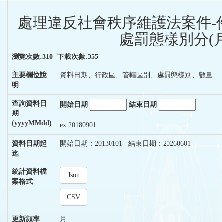
處理違反社會秩序維護法案件-
處罰態樣別分(月
瀏覽次數:310
下載次數:355
主要欄位說
資料日期、行政區、管轄區別、處罰態樣別、數量
明
查詢資料日
開始日期
結束日期
期
(yyyyMMdd)
ex:20180901
資料日期起
開始日期：20130101 結束日期：20260601
迄
統計資料檔
Json
案格式
CSV
更新頻率
月