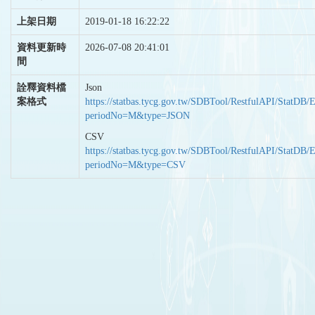
上架日期
2019-01-18 16:22:22
資料更新時
2026-07-08 20:41:01
間
詮釋資料檔
Json
案格式
https://statbas.tycg.gov.tw/SDBTool/RestfulAPI/StatDB/
periodNo=M&type=JSON
CSV
https://statbas.tycg.gov.tw/SDBTool/RestfulAPI/StatDB/
periodNo=M&type=CSV