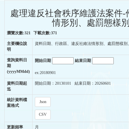
處理違反社會秩序維護法案件-
情形別、處罰態樣別
瀏覽次數:321
下載次數:371
主要欄位說
資料日期、行政區、違反社維法情形別、處罰態樣別
明
查詢資料日
開始日期
結束日期
期
(yyyyMMdd)
ex:20180901
資料日期起
開始日期：20130101 結束日期：20260601
迄
統計資料檔
Json
案格式
CSV
更新頻率
月