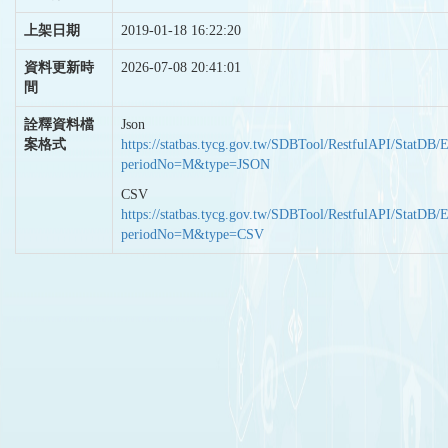
上架日期
2019-01-18 16:22:20
資料更新時
2026-07-08 20:41:01
間
詮釋資料檔
Json
案格式
https://statbas.tycg.gov.tw/SDBTool/RestfulAPI/StatDB/
periodNo=M&type=JSON
CSV
https://statbas.tycg.gov.tw/SDBTool/RestfulAPI/StatDB/
periodNo=M&type=CSV