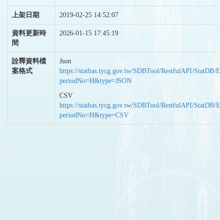
上架日期
2019-02-25 14:52:07
資料更新時
2026-01-15 17:45:19
間
詮釋資料檔
Json
案格式
https://statbas.tycg.gov.tw/SDBTool/RestfulAPI/StatDB/
periodNo=H&type=JSON
CSV
https://statbas.tycg.gov.tw/SDBTool/RestfulAPI/StatDB/
periodNo=H&type=CSV