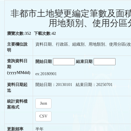
非都市土地變更編定筆數及面積
用地類別、使用分區分
瀏覽次數:352
下載次數:42
主要欄位說
資料日期、行政區、組織別、用地類別、使用分區(改
明
查詢資料日
開始日期
結束日期
期
(yyyyMMdd)
ex:20180901
資料日期起
開始日期：20130101 結束日期：20250701
迄
統計資料檔
Json
案格式
CSV
更新頻率
半年