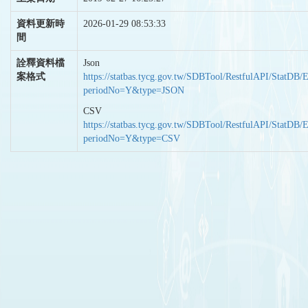
資料更新時
2026-01-29 08:53:33
間
詮釋資料檔
Json
案格式
https://statbas.tycg.gov.tw/SDBTool/RestfulAPI/StatDB/
periodNo=Y&type=JSON
CSV
https://statbas.tycg.gov.tw/SDBTool/RestfulAPI/StatDB/
periodNo=Y&type=CSV