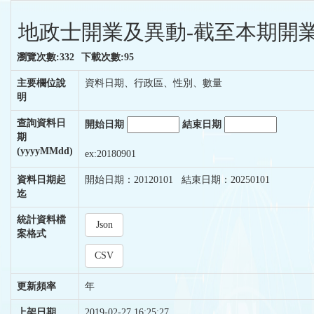
地政士開業及異動-截至本期開業
瀏覽次數:332
下載次數:95
主要欄位說
資料日期、行政區、性別、數量
明
查詢資料日
開始日期
結束日期
期
(yyyyMMdd)
ex:20180901
資料日期起
開始日期：20120101 結束日期：20250101
迄
統計資料檔
Json
案格式
CSV
更新頻率
年
上架日期
2019-02-27 16:25:27