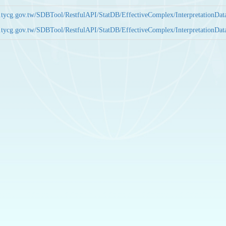
bas.tycg.gov.tw/SDBTool/RestfulAPI/StatDB/EffectiveComplex/Interpretatio
bas.tycg.gov.tw/SDBTool/RestfulAPI/StatDB/EffectiveComplex/Interpretatio