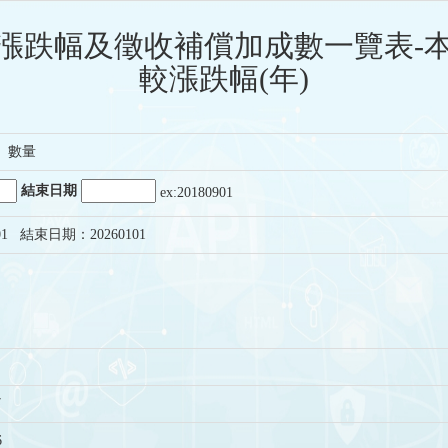
漲跌幅及徵收補償加成數一覽表-
較漲跌幅(年)
、數量
結束日期
ex:20180901
1 結束日期：20260101
7
6