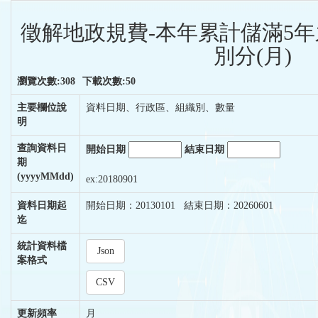
徵解地政規費-本年累計儲滿5
別分(月)
瀏覽次數:308
下載次數:50
主要欄位說
資料日期、行政區、組織別、數量
明
查詢資料日
開始日期
結束日期
期
(yyyyMMdd)
ex:20180901
資料日期起
開始日期：20130101 結束日期：20260601
迄
統計資料檔
Json
案格式
CSV
更新頻率
月