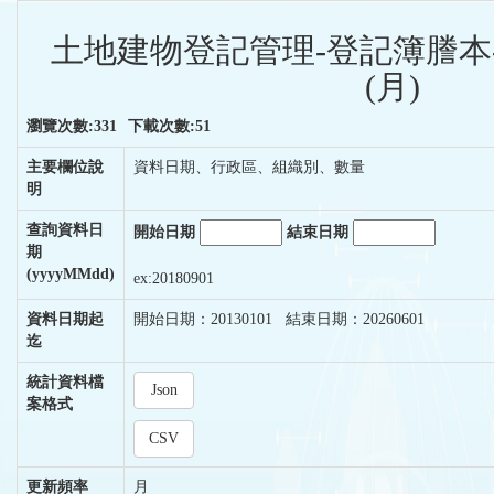
土地建物登記管理-登記簿謄本
(月)
瀏覽次數:331
下載次數:51
主要欄位說
資料日期、行政區、組織別、數量
明
查詢資料日
開始日期
結束日期
期
(yyyyMMdd)
ex:20180901
資料日期起
開始日期：20130101 結束日期：20260601
迄
統計資料檔
Json
案格式
CSV
更新頻率
月