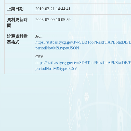
上架日期
2019-02-21 14:44:41
資料更新時
2026-07-09 10:05:59
間
詮釋資料檔
Json
案格式
https://statbas.tycg.gov.tw/SDBTool/RestfulAPI/StatDB/
periodNo=M&type=JSON
CSV
https://statbas.tycg.gov.tw/SDBTool/RestfulAPI/StatDB/
periodNo=M&type=CSV