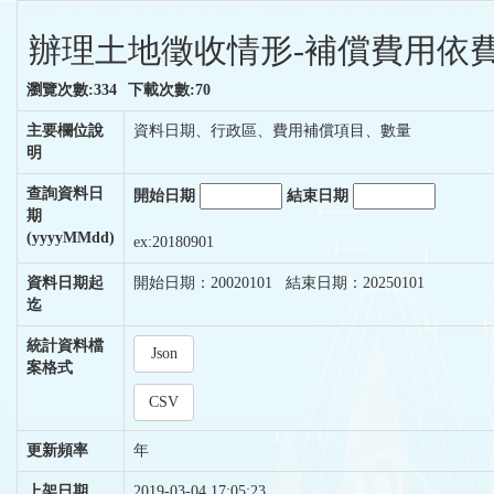
辦理土地徵收情形-補償費用依費
瀏覽次數:334
下載次數:70
主要欄位說
資料日期、行政區、費用補償項目、數量
明
查詢資料日
開始日期
結束日期
期
(yyyyMMdd)
ex:20180901
資料日期起
開始日期：20020101 結束日期：20250101
迄
統計資料檔
Json
案格式
CSV
更新頻率
年
上架日期
2019-03-04 17:05:23