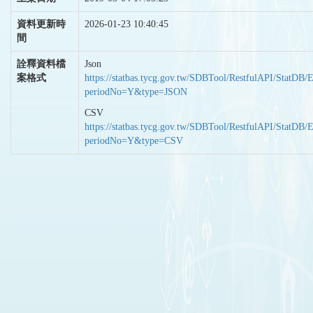
資料更新時
2026-01-23 10:40:45
間
詮釋資料檔
Json
案格式
https://statbas.tycg.gov.tw/SDBTool/RestfulAPI/StatDB/
periodNo=Y&type=JSON
CSV
https://statbas.tycg.gov.tw/SDBTool/RestfulAPI/StatDB/
periodNo=Y&type=CSV