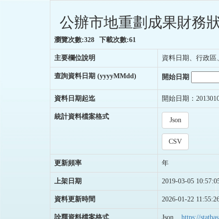
公辦市地重劃成果財務狀
瀏覽次數:328
下載次數:61
主要欄位說明
資料日期、行政區
查詢資料日期
(yyyyMMdd)
開始日期
資料日期起迄
開始日期：201301
統計資料檔案格式
Json
CSV
更新頻率
年
上架日期
2019-03-05 10:57:0
資料更新時間
2026-01-22 11:55:2
詮釋資料檔案格式
Json
https://stat