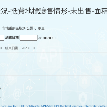
況-抵費地標讓售情形-未出售-面積
、市地重劃區期別(公辦)、數量
結束日期
ex:20180901
01 結束日期：20250101
5
6
bas.tycg.gov.tw/SDBTool/RestfulAPI/StatDB/EffectiveComplex/Interpretatio