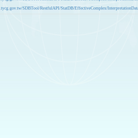
bas.tycg.gov.tw/SDBTool/RestfulAPI/StatDB/EffectiveComplex/Interpretatio