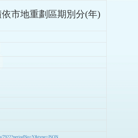
依市地重劃區期別分(年)
nData/7922?periodNo=Y&type=JSON